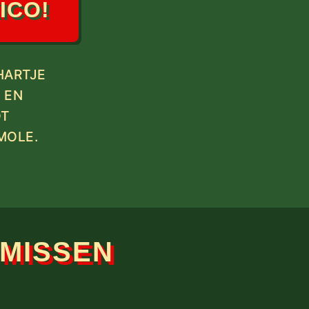
ICO!
HARTJE
 EN
OT
MOLE.
 MISSEN