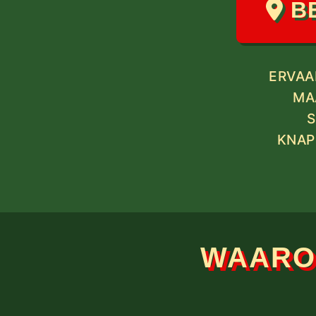
BE
ERVAA
MA
S
KNAP
WAAROM