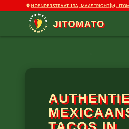
HOENDERSTRAAT 13A, MAASTRICHT
|
JITO
JITOMATO
AUTHENTI
MEXICAAN
TACOS IN