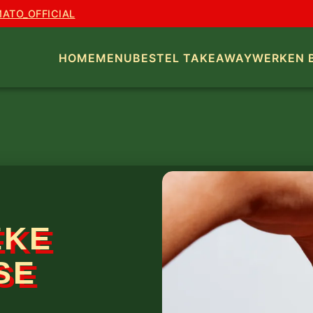
MATO_OFFICIAL
HOME
MENU
BESTEL TAKEAWAY
WERKEN B
EKE
SE